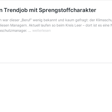
 Trendjob mit Sprengstoffcharakter
en war dieser „Beruf“ wenig bekannt und kaum gefragt: der Klimasch
sen Managern. Aktuell laufen so beim Kreis Leer – dort ist es eine
Das
imaschutzmanager. …
weiterlesen
Sonntagsthema:
Klimamanager
–
ein
Trendjob
mit
Sprengstoffcharakter