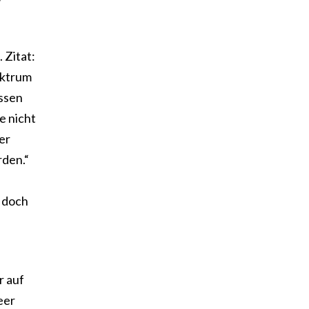
 Zitat:
ektrum
ossen
e nicht
er
rden.“
l doch
r auf
eer