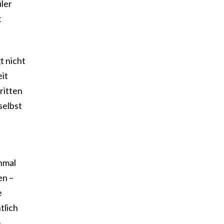
üler
t
t nicht
eit
ritten
selbst
nmal
en –
e
tlich
o