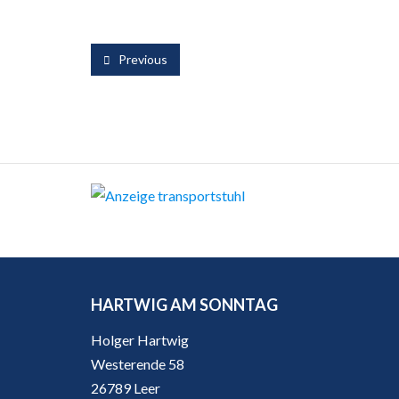
Previous
HARTWIG AM SONNTAG
Holger Hartwig
Westerende 58
26789 Leer