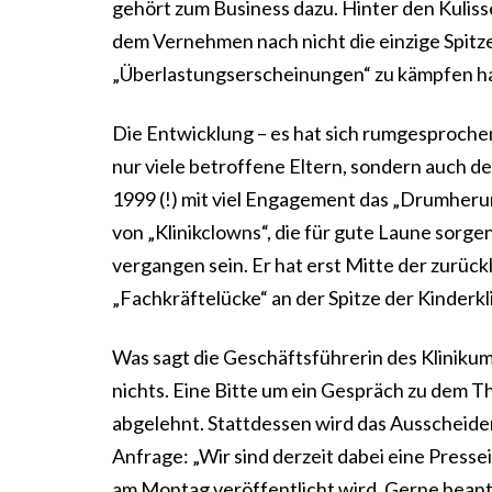
gehört zum Business dazu. Hinter den Kulissen
dem Vernehmen nach nicht die einzige Spitze
„Überlastungserscheinungen“ zu kämpfen ha
Die Entwicklung – es hat sich rumgesprochen
nur viele betroffene Eltern, sondern auch de
1999 (!) mit viel Engagement das „Drumheru
von „Klinikclowns“, die für gute Laune sorg
vergangen sein. Er hat erst Mitte der zurü
„Fachkräftelücke“ an der Spitze der Kinderkl
Was sagt die Geschäftsführerin des Kliniku
nichts. Eine Bitte um ein Gespräch zu dem 
abgelehnt. Stattdessen wird das Ausscheiden
Anfrage: „Wir sind derzeit dabei eine Presse
am Montag veröffentlicht wird. Gerne beant