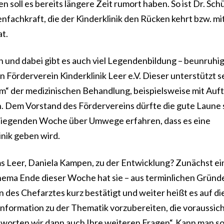
 soll es bereits längere Zeit rumort haben. So ist Dr. Sch
nfachkraft, die der Kinderklinik den Rücken kehrt bzw. mi
t.
 und dabei gibt es auch viel Legendenbildung – beunruhig
n Förderverein Kinderklinik Leer e.V. Dieser unterstützt s
m“ der medizinischen Behandlung, beispielsweise mit Auft
en. Dem Vorstand des Fördervereins dürfte die gute Laune 
ckliegenden Woche über Umwege erfahren, dass es eine
inik geben wird.
ms Leer, Daniela Kampen, zu der Entwicklung? Zunächst ei
Thema Ende dieser Woche hat sie – aus terminlichen Gründ
 des Chefarztes kurz bestätigt und weiter heißt es auf di
information zu der Thematik vorzubereiten, die voraussich
worten wir dann auch Ihre weiteren Fragen“. Kann man s