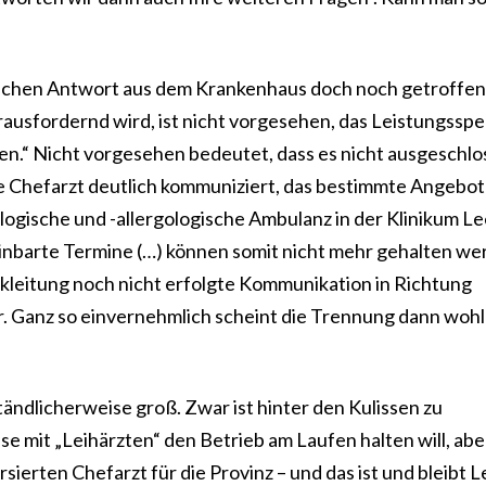
ftlichen Antwort aus dem Krankenhaus doch noch getroffen.
rausfordernd wird, ist nicht vorgesehen, das Leistungssp
nken.“ Nicht vorgesehen bedeutet, dass es nicht ausgeschl
 Chefarzt deutlich kommuniziert, das bestimmte Angebot
logische und -allergologische Ambulanz in der Klinikum Le
inbarte Termine (…) können somit nicht mehr gehalten we
nikleitung noch nicht erfolgte Kommunikation in Richtung
er. Ganz so einvernehmlich scheint die Trennung dann woh
ändlicherweise groß. Zwar ist hinter den Kulissen zu
 mit „Leihärzten“ den Betrieb am Laufen halten will, abe
sierten Chefarzt für die Provinz – und das ist und bleibt L