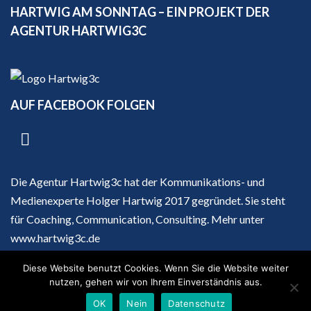
HARTWIG AM SONNTAG – EIN PROJEKT DER
AGENTUR HARTWIG3C
AUF FACEBOOK FOLGEN
Die Agentur Hartwig3c hat der Kommunikations- und
Medienexperte Holger Hartwig 2017 gegründet. Sie steht
für Coaching, Communication, Consulting. Mehr unter
www.hartwig3c.de
Diese Website benutzt Cookies. Wenn Sie die Website weiter
nutzen, gehen wir von Ihrem Einverständnis aus.
Impressum
|
Datenschutz
OK
Nein
Datenschutz