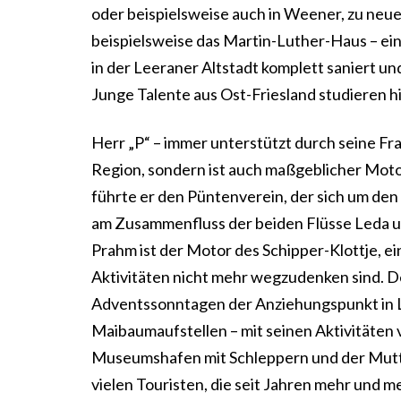
oder beispielsweise auch in Weener, zu neuem
beispielsweise das Martin-Luther-Haus – e
in der Leeraner Altstadt komplett saniert 
Junge Talente aus Ost-Friesland studieren h
Herr „P“ – immer unterstützt durch seine Fra
Region, sondern ist auch maßgeblicher Motor
führte er den Püntenverein, der sich um de
am Zusammenfluss der beiden Flüsse Leda u
Prahm ist der Motor des Schipper-Klottje, ei
Aktivitäten nicht mehr wegzudenken sind. D
Adventssonntagen der Anziehungspunkt in Lee
Maibaumaufstellen – mit seinen Aktivitäten 
Museumshafen mit Schleppern und der Mutte 
vielen Touristen, die seit Jahren mehr und me