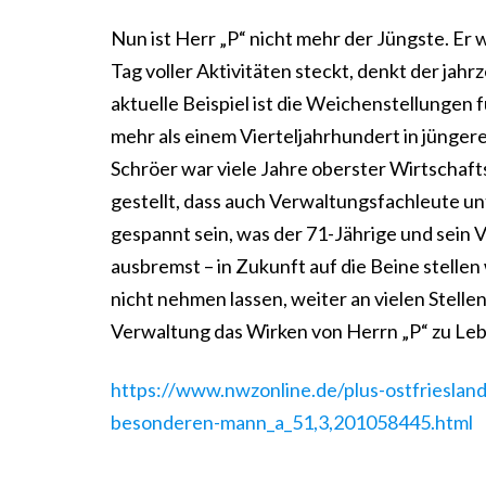
Nun ist Herr „P“ nicht mehr der Jüngste. Er 
Tag voller Aktivitäten steckt, denkt der ja
aktuelle Beispiel ist die Weichenstellungen 
mehr als einem Vierteljahrhundert in jünge
Schröer war viele Jahre oberster Wirtschaft
gestellt, dass auch Verwaltungsfachleute u
gespannt sein, was der 71-Jährige und sein
ausbremst – in Zukunft auf die Beine stellen
nicht nehmen lassen, weiter an vielen Stelle
Verwaltung das Wirken von Herrn „P“ zu Lebz
https://www.nwzonline.de/plus-ostfrieslan
besonderen-mann_a_51,3,201058445.html