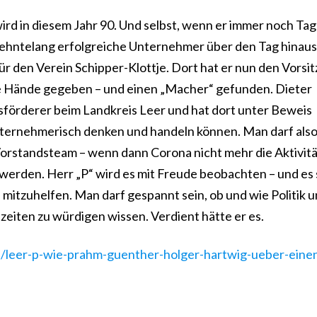
wird in diesem Jahr 90. Und selbst, wenn er immer noch Tag
hrzehntelang erfolgreiche Unternehmer über den Tag hinaus
für den Verein Schipper-Klottje. Dort hat er nun den Vorsit
re Hände gegeben – und einen „Macher“ gefunden. Dieter
sförderer beim Landkreis Leer und hat dort unter Beweis
nternehmerisch denken und handeln können. Man darf als
 Vorstandsteam – wenn dann Corona nicht mehr die Aktivit
 werden. Herr „P“ wird es mit Freude beobachten – und es 
n mitzuhelfen. Man darf gespannt sein, ob und wie Politik 
eiten zu würdigen wissen. Verdient hätte er es.
d/leer-p-wie-prahm-guenther-holger-hartwig-ueber-eine