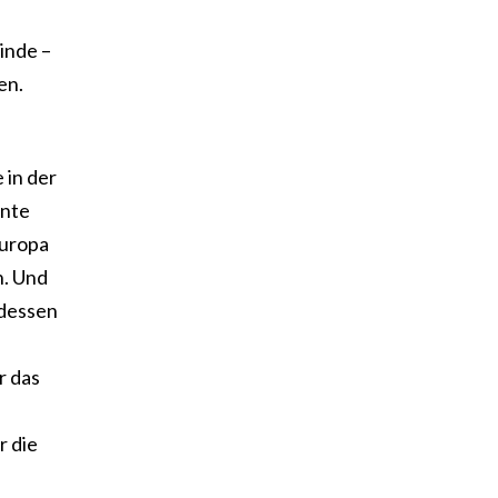
inde –
en.
 in der
hnte
Europa
n. Und
 dessen
r das
r die