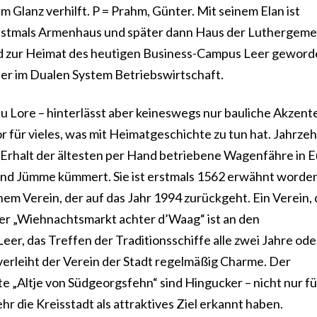
 Glanz verhilft. P = Prahm, Günter. Mit seinem Elan ist
instmals Armenhaus und später dann Haus der Luthergeme
und zur Heimat des heutigen Business-Campus Leer geword
ier im Dualen System Betriebswirtschaft.
u Lore – hinterlässt aber keineswegs nur bauliche Akzente
 für vieles, was mit Heimatgeschichte zu tun hat. Jahrze
n Erhalt der ältesten per Hand betriebene Wagenfähre in 
nd Jümme kümmert. Sie ist erstmals 1562 erwähnt worde
nem Verein, der auf das Jahr 1994 zurückgeht. Ein Verein,
er „Wiehnachtsmarkt achter d’Waag“ ist an den
r, das Treffen der Traditionsschiffe alle zwei Jahre ode
verleiht der Verein der Stadt regelmäßig Charme. Der
„Altje von Südgeorgsfehn“ sind Hingucker – nicht nur fü
hr die Kreisstadt als attraktives Ziel erkannt haben.