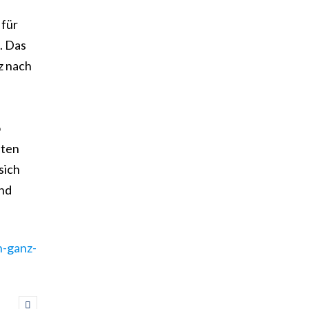
 für
. Das
z nach
o
äten
sich
und
n-ganz-