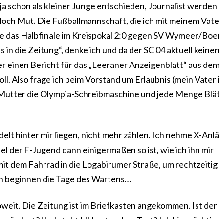
 ja schon als kleiner Junge entschieden, Journalist werden
 doch Mut. Die Fußballmannschaft, die ich mit meinem Vate
de das Halbfinale im Kreispokal 2:0 gegen SV Wymeer/Boe
in die Zeitung“, denke ich und da der SC 04 aktuell keine
 wer einen Bericht für das „Leeraner Anzeigenblatt“ aus de
l. Also frage ich beim Vorstand um Erlaubnis (mein Vater i
r Mutter die Olympia-Schreibmaschine und jede Menge Blä
delt hinter mir liegen, nicht mehr zählen. Ich nehme X-Anl
piel der F-Jugend dann einigermaßen so ist, wie ich ihn mir
mit dem Fahrrad in die Logabirumer Straße, um rechtzeitig 
nn beginnen die Tage des Wartens…
oweit. Die Zeitung ist im Briefkasten angekommen. Ist der