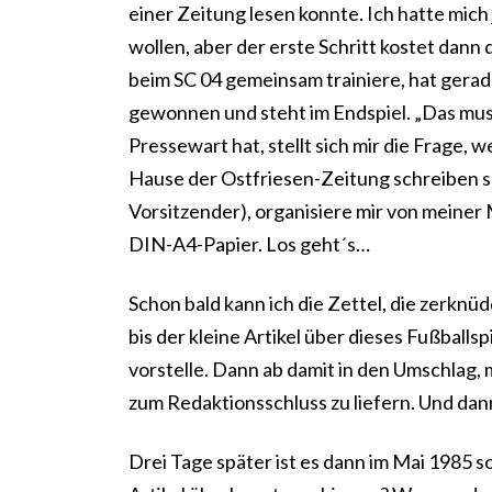
einer Zeitung lesen konnte. Ich hatte mich
wollen, aber der erste Schritt kostet dann
beim SC 04 gemeinsam trainiere, hat gera
gewonnen und steht im Endspiel. „Das muss 
Pressewart hat, stellt sich mir die Frage,
Hause der Ostfriesen-Zeitung schreiben sol
Vorsitzender), organisiere mir von meine
DIN-A4-Papier. Los geht´s…
Schon bald kann ich die Zettel, die zerknüd
bis der kleine Artikel über dieses Fußballs
vorstelle. Dann ab damit in den Umschlag, 
zum Redaktionsschluss zu liefern. Und da
Drei Tage später ist es dann im Mai 1985 s