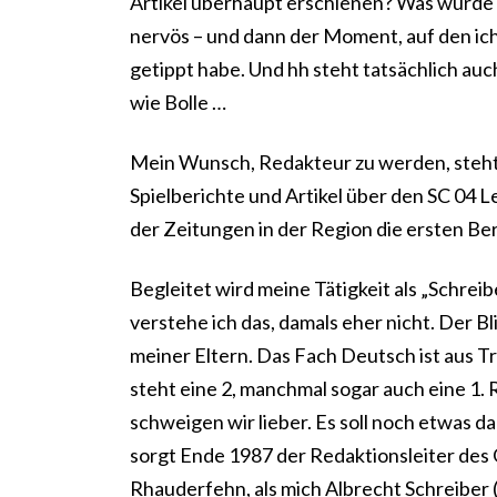
Artikel überhaupt erschienen? Was wurde 
nervös – und dann der Moment, auf den ich 
getippt habe. Und hh steht tatsächlich auch
wie Bolle …
Mein Wunsch, Redakteur zu werden, steht a
Spielberichte und Artikel über den SC 04 Le
der Zeitungen in der Region die ersten Ber
Begleitet wird meine Tätigkeit als „Schreib
verstehe ich das, damals eher nicht. Der B
meiner Eltern. Das Fach Deutsch ist aus Tr
steht eine 2, manchmal sogar auch eine 1
schweigen wir lieber. Es soll noch etwas da
sorgt Ende 1987 der Redaktionsleiter des 
Rhauderfehn, als mich Albrecht Schreiber (