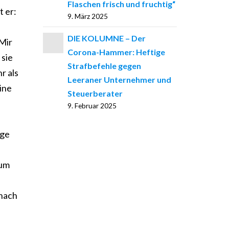
Flaschen frisch und fruchtig“
t er:
9. März 2025
DIE KOLUMNE – Der
 Mir
Corona-Hammer: Heftige
 sie
Strafbefehle gegen
r als
Leeraner Unternehmer und
ine
Steuerberater
9. Februar 2025
,
age
zum
anach