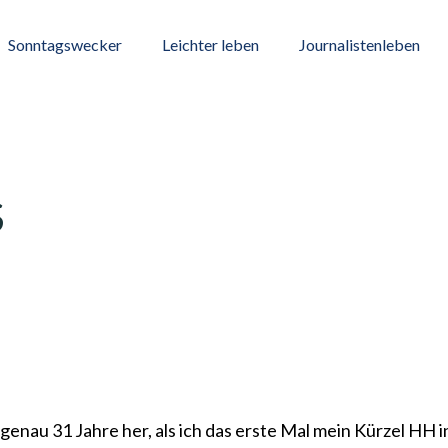
Sonntagswecker
Leichter leben
Journalistenleben
S
genau 31 Jahre her, als ich das erste Mal mein Kürzel HH i