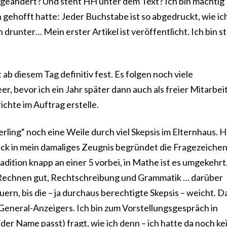
geändert? Und steht HH unter dem Text? Ich bin mächtig
gehofft hatte: Jeder Buchstabe ist so abgedruckt, wie ich
 drunter… Mein erster Artikel ist veröffentlicht. Ich bin st
b diesem Tag definitiv fest. Es folgen noch viele
er, bevor ich ein Jahr später dann auch als freier Mitarbei
ichte im Auftrag erstelle.
erling“ noch eine Weile durch viel Skepsis im Elternhaus. 
lick in mein damaliges Zeugnis begründet die Fragezeiche
adition knapp an einer 5 vorbei, in Mathe ist es umgekehrt
. Rechnen gut, Rechtschreibung und Grammatik … darüber
uern, bis die – ja durchaus berechtigte Skepsis – weicht. D
General-Anzeigers. Ich bin zum Vorstellungsgespräch in
der Name passt) fragt, wie ich denn – ich hatte da noch ke