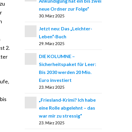
Ankündigung hat ein bis zwei
 zu
neue Ordner zur Folge“
r
30. März 2025
n
Jetzt neu: Das „Leichter-
n
Leben“-Buch
m
29. März 2025
st 2.
DIE KOLUMNE –
tter
Sicherheitspaket für Leer:
Bis 2030 werden 20 Mio.
Euro investiert
äufe,
23. März 2025
bis
„Friesland-Krimi? Ich habe
eine Rolle abgelehnt – das
war mir zu stressig“
23. März 2025