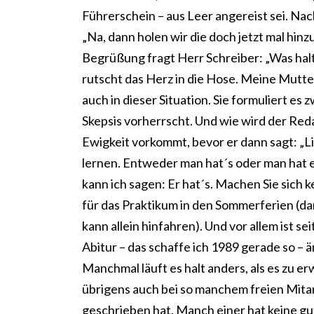
Führerschein – aus Leer angereist sei. Nac
„Na, dann holen wir die doch jetzt mal hinz
Begrüßung fragt Herr Schreiber: „Was halte
rutscht das Herz in die Hose. Meine Mutter 
auch in dieser Situation. Sie formuliert es
Skepsis vorherrscht. Und wie wird der Reda
Ewigkeit vorkommt, bevor er dann sagt: „Li
lernen. Entweder man hat´s oder man hat es
kann ich sagen: Er hat´s. Machen Sie sich
für das Praktikum in den Sommerferien (d
kann allein hinfahren). Und vor allem ist s
Abitur – das schaffe ich 1989 gerade so – 
Manchmal läuft es halt anders, als es zu e
übrigens auch bei so manchem freien Mitar
geschrieben hat. Manch einer hat keine gu