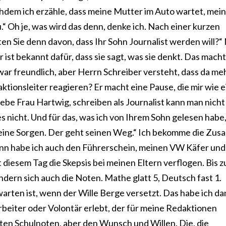
hdem ich erzähle, dass meine Mutter im Auto wartet, mein
u.“ Oh je, was wird das denn, denke ich. Nach einer kurzen
n Sie denn davon, dass Ihr Sohn Journalist werden will?“
ist bekannt dafür, dass sie sagt, was sie denkt. Das macht
 zwar freundlich, aber Herrn Schreiber versteht, dass da meh
ktionsleiter reagieren? Er macht eine Pause, die mir wie e
ebe Frau Hartwig, schreiben als Journalist kann man nicht
 nicht. Und für das, was ich von Ihrem Sohn gelesen habe
 keine Sorgen. Der geht seinen Weg.“ Ich bekomme die Zus
ann habe ich auch den Führerschein, meinen VW Käfer und
eit diesem Tag die Skepsis bei meinen Eltern verflogen. Bis 
ändern sich auch die Noten. Mathe glatt 5, Deutsch fast 1.
rwarten ist, wenn der Wille Berge versetzt. Das habe ich d
beiter oder Volontär erlebt, der für meine Redaktionen
ten Schulnoten, aber den Wunsch und Willen. Die, die