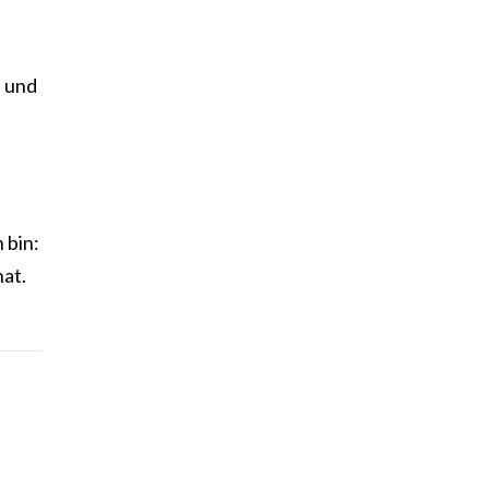
n und
 bin:
hat.