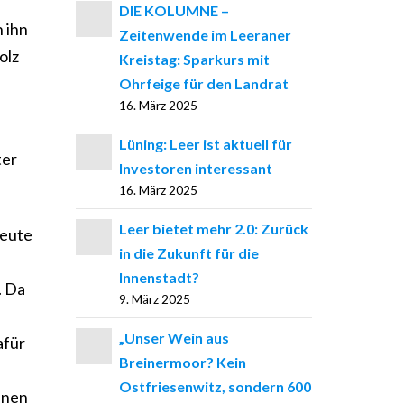
DIE KOLUMNE –
 ihn
Zeitenwende im Leeraner
olz
Kreistag: Sparkurs mit
Ohrfeige für den Landrat
16. März 2025
Lüning: Leer ist aktuell für
ter
Investoren interessant
16. März 2025
Leer bietet mehr 2.0: Zurück
Heute
in die Zukunft für die
n
Innenstadt?
. Da
9. März 2025
„Unser Wein aus
afür
Breinermoor? Kein
Ostfriesenwitz, sondern 600
inen