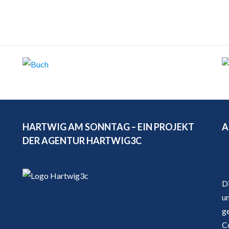
HARTWIG AM SONNTAG – EIN PROJEKT
A
DER AGENTUR HARTWIG3C
D
u
g
C