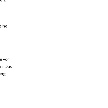
eine
e vor
en. Das
ung.