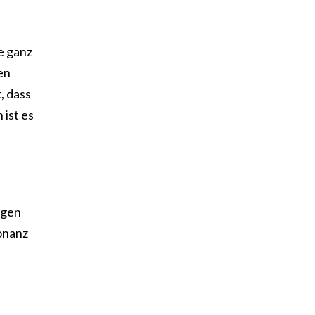
de ganz
en
, dass
 ist es
ngen
onanz