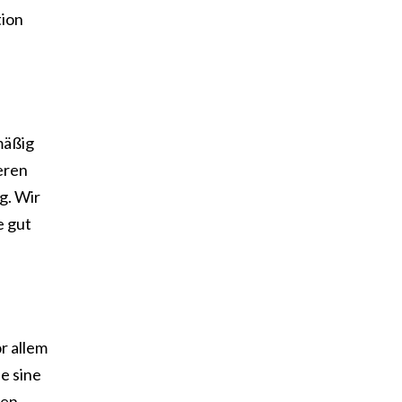
tion
mäßig
seren
g. Wir
e gut
r allem
e sine
men.