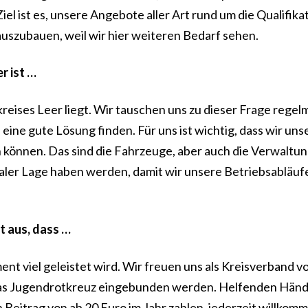
iel ist es, unsere Angebote aller Art rund um die Qualifika
uszubauen, weil wir hier weiteren Bedarf sehen.
r ist …
reises Leer liegt. Wir tauschen uns zu dieser Frage regel
h eine gute Lösung finden. Für uns ist wichtig, dass wir un
können. Das sind die Fahrzeuge, aber auch die Verwaltun
raler Lage haben werden, damit wir unsere Betriebsabläuf
t aus, dass …
 viel geleistet wird. Wir freuen uns als Kreisverband vo
das Jugendrotkreuz eingebunden werden. Helfenden Händ
n Beitrag von ab 20 Euro im Jahr zahlen, jederzeit willkom