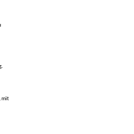
u
g.
 mit