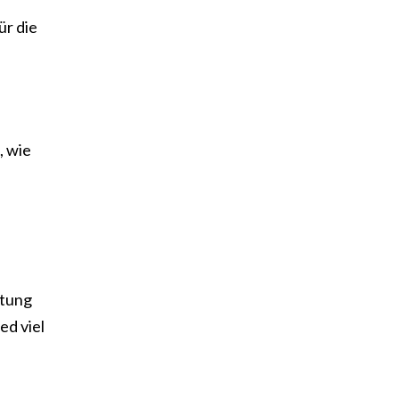
ür die
, wie
ltung
ed viel