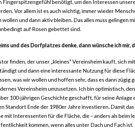
 Fingerspitzengefühl benötigt, um den Interessen unser
erden. Vor allem ist es auch wichtig, immer wieder Mensch
 wollen und dann aktiv bleiben. Das alles muss gelingen mi
unbedingt auf Rosen gebettet sind.
ims und des Dorfplatzes denke, dann wünsche ich mir, 
tor finden, der unser „kleines“ Vereinsheim kauft, sich mi
tändigt und dann eine interessante Nutzung für diese Flä
en, was wir wollen und hoffen sehr, dass es dann zügig ge
odernes Vereinsheim umzusetzen. Ich bin optimistisch, de
n über 100-jährigen Geschichte geschafft, für seine Anlage 
n Standort Ende der 1980er Jahre investieren. Damit das 
 mit Interessenten für die Fläche, die – anders als beim l
ffentlichkeit kommen, wenn alles unter Dach und Fach ist.