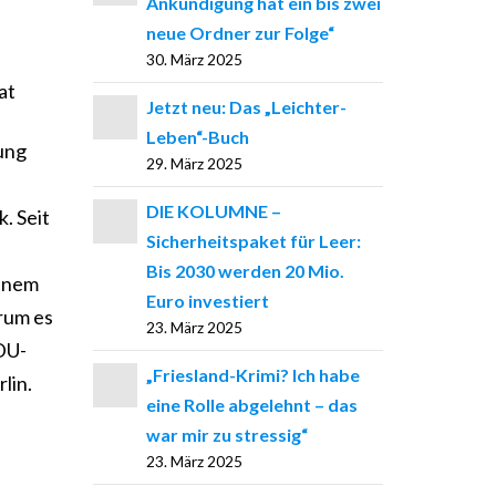
Ankündigung hat ein bis zwei
neue Ordner zur Folge“
30. März 2025
at
Jetzt neu: Das „Leichter-
Leben“-Buch
rung
29. März 2025
DIE KOLUMNE –
. Seit
Sicherheitspaket für Leer:
Bis 2030 werden 20 Mio.
einem
Euro investiert
rum es
23. März 2025
DU-
„Friesland-Krimi? Ich habe
lin.
eine Rolle abgelehnt – das
war mir zu stressig“
23. März 2025