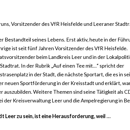
runs, Vorsitzender des VfR Heisfelde und Leeraner Stadtr
er Bestandteil seines Lebens. Erst aktiv, heute in der Füh
rige ist seit fünf Jahren Vorsitzender des VfR Heisfelde.
tsvorsitzender beim Landkreis Leer und in der Lokalpolitik
Stadtrat. In der Rubrik „Auf einen Tee mit…“ spricht der
asenplatz in der Stadt, die nächste Sportart, die es in s
r neuen Sportförderung in der Kreisstadt und erklärt, wa
r auszubilden. Weitere Themen sind seine Tätigkeit als C
ei der Kreisverwaltung Leer und die Ampelregierung in Ber
t Leer zu sein, ist eine Herausforderung, weil …