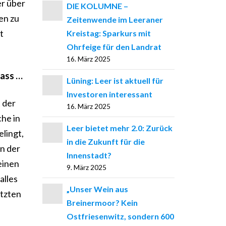
er über
DIE KOLUMNE –
en zu
Zeitenwende im Leeraner
t
Kreistag: Sparkurs mit
Ohrfeige für den Landrat
16. März 2025
dass …
Lüning: Leer ist aktuell für
Investoren interessant
t der
16. März 2025
che in
Leer bietet mehr 2.0: Zurück
lingt,
in die Zukunft für die
nn der
Innenstadt?
einen
9. März 2025
alles
„Unser Wein aus
etzten
Breinermoor? Kein
Ostfriesenwitz, sondern 600