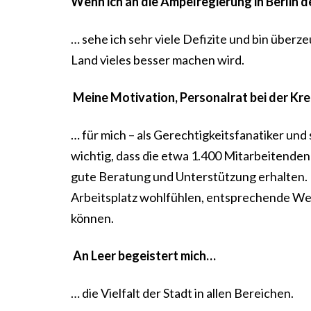
Wenn ich an die Ampelregierung in Berlin 
… sehe ich sehr viele Defizite und bin über
Land vieles besser machen wird.
Meine Motivation, Personalrat bei der Kre
… für mich – als Gerechtigkeitsfanatiker und 
wichtig, dass die etwa 1.400 Mitarbeitenden
gute Beratung und Unterstützung erhalten.
Arbeitsplatz wohlfühlen, entsprechende We
können.
An Leer begeistert mich…
… die Vielfalt der Stadt in allen Bereichen.