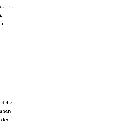
uer zu
,
an
odelle
haben
 der