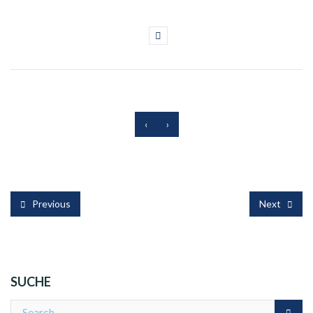
‹
›
Previous
Next
SUCHE