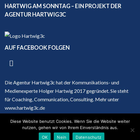
HARTWIG AM SONNTAG – EIN PROJEKT DER
AGENTUR HARTWIG3C
AUF FACEBOOK FOLGEN
Die Agentur Hartwig3c hat der Kommunikations- und
Medienexperte Holger Hartwig 2017 gegründet. Sie steht
für Coaching, Communication, Consulting. Mehr unter
www.hartwig3c.de
Diese Website benutzt Cookies. Wenn Sie die Website weiter
nutzen, gehen wir von Ihrem Einverständnis aus.
Impressum
|
Datenschutz
OK
Nein
Datenschutz