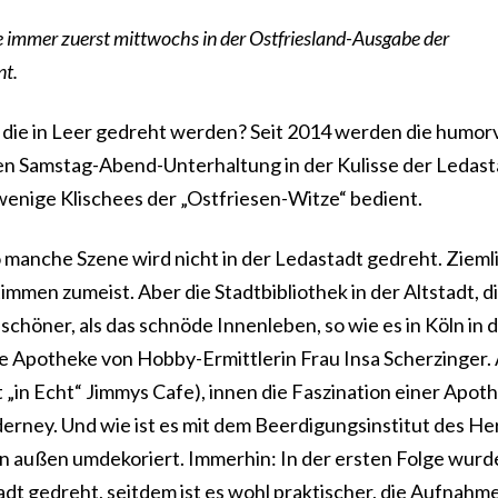
ie immer zuerst mittwochs in der Ostfriesland-Ausgabe der
nt.
, die in Leer gedreht werden? Seit 2014 werden die humorv
en Samstag-Abend-Unterhaltung in der Kulisse der Ledast
wenige Klischees der „Ostfriesen-Witze“ bedient.
 manche Szene wird nicht in der Ledastadt gedreht. Ziemli
mmen zumeist. Aber die Stadtbibliothek in der Altstadt, di
le schöner, als das schnöde Innenleben, so wie es in Köln in 
 die Apotheke von Hobby-Ermittlerin Frau Insa Scherzinger
t „in Echt“ Jimmys Cafe), innen die Faszination einer Apot
erney. Und wie ist es mit dem Beerdigungsinstitut des He
n außen umdekoriert. Immerhin: In der ersten Folge wurd
adt gedreht, seitdem ist es wohl praktischer, die Aufnahm