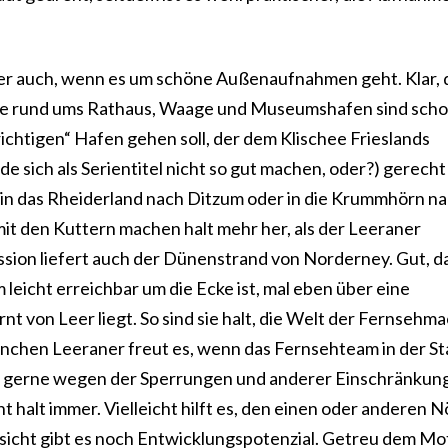
cher auch, wenn es um schöne Außenaufnahmen geht. Klar, 
rie rund ums Rathaus, Waage und Museumshafen sind sch
richtigen“ Hafen gehen soll, der dem Klischee Frieslands
de sich als Serientitel nicht so gut machen, oder?) gerecht
in das Rheiderland nach Ditzum oder in die Krummhörn n
 mit den Kuttern machen halt mehr her, als der Leeraner
sion liefert auch der Dünenstrand von Norderney. Gut, da
 leicht erreichbar um die Ecke ist, mal eben über eine
t von Leer liegt. So sind sie halt, die Welt der Fernsehma
chen Leeraner freut es, wenn das Fernsehteam in der Sta
n gerne wegen der Sperrungen und anderer Einschränkun
 halt immer. Vielleicht hilft es, den einen oder anderen N
nsicht gibt es noch Entwicklungspotenzial. Getreu dem Mo