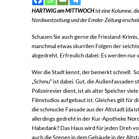
HARTWIG am MITTWOCH
ist eine Kolumne, d
Nordwestzeitung und der Emder-Zeitung erschei
Schauen Sie auch gerne die Friesland-Krimis
manchmal etwas skurrilen Folgen der seicht
abgedreht. Erfreulich dabei: Es werden nur 
Wer die Stadt kennt, der bemerkt schnell: So
„Schmu“ ist dabei. Gut, die Außenfassaden sti
Polizeirevier dient, ist als alter Speicher vie
Filmstudios aufgebaut ist. Gleiches gilt für
die schmucke Fassade aus der Altstadt (da is
allerdings gedreht in der Kur-Apotheke Nord
Habedank? Das Haus wird für jeden Dreh vo
auch die Szenen in dem Gebäude in der Altst