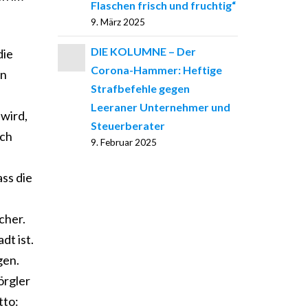
Flaschen frisch und fruchtig“
9. März 2025
DIE KOLUMNE – Der
die
Corona-Hammer: Heftige
on
Strafbefehle gegen
Leeraner Unternehmer und
 wird,
Steuerberater
ach
9. Februar 2025
ss die
cher.
dt ist.
gen.
örgler
tto: