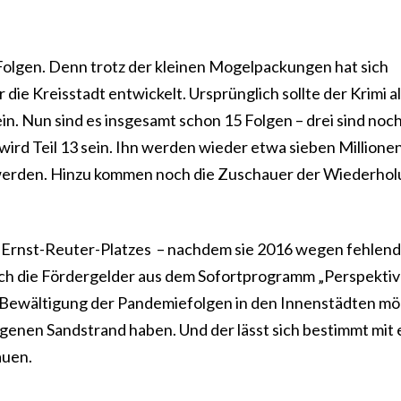
Folgen. Denn trotz der kleinen Mogelpackungen hat sich
die Kreisstadt entwickelt. Ursprünglich sollte der Krimi a
n. Nun sind es insgesamt schon 15 Folgen – drei sind noch
 wird Teil 13 sein. Ihn werden wieder etwa sieben Millione
 werden. Hinzu kommen noch die Zuschauer der Wiederho
 Ernst-Reuter-Platzes – nachdem sie 2016 wegen fehlen
rch die Fördergelder aus dem Sofortprogramm „Perspekti
 Bewältigung der Pandemiefolgen in den Innenstädten mö
 eigenen Sandstrand haben. Und der lässt sich bestimmt mit
auen.