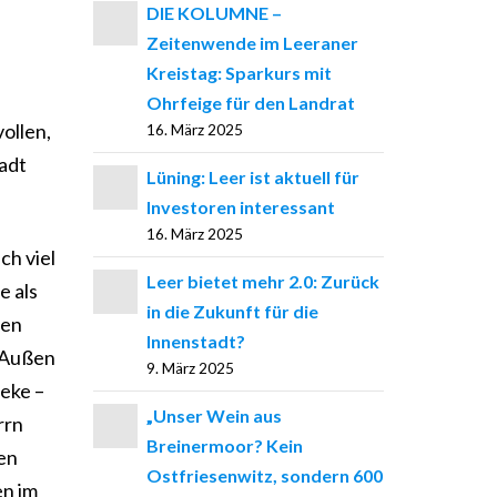
DIE KOLUMNE –
Zeitenwende im Leeraner
Kreistag: Sparkurs mit
Ohrfeige für den Landrat
ollen,
16. März 2025
adt
Lüning: Leer ist aktuell für
Investoren interessant
16. März 2025
ch viel
Leer bietet mehr 2.0: Zurück
e als
in die Zukunft für die
den
Innenstadt?
. Außen
9. März 2025
heke –
„Unser Wein aus
rrn
Breinermoor? Kein
en
Ostfriesenwitz, sondern 600
en im