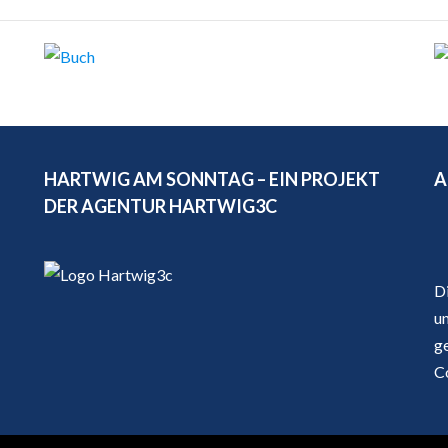
HARTWIG AM SONNTAG – EIN PROJEKT
A
DER AGENTUR HARTWIG3C
D
u
g
C