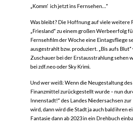
„Komm‘ ich jetzt ins Fernsehen…“
Was bleibt? Die Hoffnung auf viele weitere 
„Friesland“ zu einem großen Werbeerfolg für 
Fernsehfilm der Woche eine Eintagsfliege sei
ausgestrahlt bzw. produziert. „Bis aufs Blut“
Zuschauer bei der Erstausstrahlung sehen
bei zdf.neo oder Sky Krimi.
Und wer weiß: Wenn die Neugestaltung des
Finanzmittel zurückgestellt wurde – nun du
Innenstadt!“ des Landes Niedersachsen zur
wird, dann wird die Stadt ja auch bald ihren
Fantasie dann ab 2023 in ein Drehbuch einb