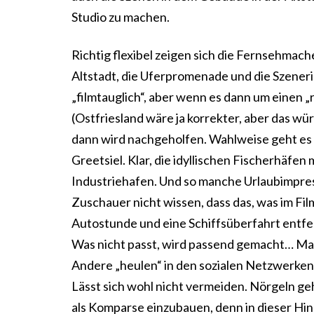
Studio zu machen.
Richtig flexibel zeigen sich die Fernsehma
Altstadt, die Uferpromenade und die Szene
„filmtauglich“, aber wenn es dann um einen „
(Ostfriesland wäre ja korrekter, aber das wür
dann wird nachgeholfen. Wahlweise geht es 
Greetsiel. Klar, die idyllischen Fischerhäfen
Industriehafen. Und so manche Urlaubimpres
Zuschauer nicht wissen, dass das, was im Film
Autostunde und eine Schiffsüberfahrt entfern
Was nicht passt, wird passend gemacht… Man
Andere „heulen“ in den sozialen Netzwerke
Lässt sich wohl nicht vermeiden. Nörgeln geht
als Komparse einzubauen, denn in dieser Hi