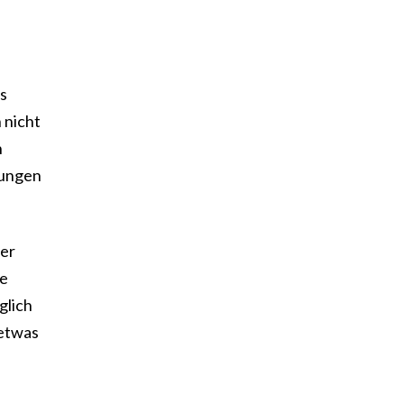
ls
 nicht
n
lungen
der
ve
glich
 etwas