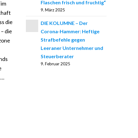
Flaschen frisch und fruchtig“
 im
9. März 2025
chaft
ss die
DIE KOLUMNE – Der
– die
Corona-Hammer: Heftige
Strafbefehle gegen
rzone
Leeraner Unternehmer und
Steuerberater
ands
9. Februar 2025
e
n…