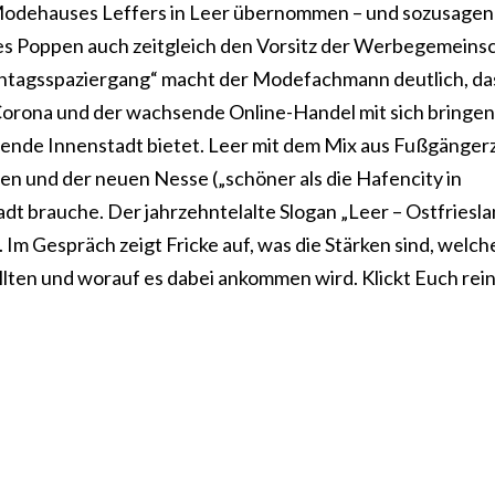
 Modehauses Leffers in Leer übernommen – und sozusagen
s Poppen auch zeitgleich den Vorsitz der Werbegemeins
onntagsspaziergang“ macht der Modefachmann deutlich, da
Corona und der wachsende Online-Handel mit sich bringen 
erende Innenstadt bietet. Leer mit dem Mix aus Fußgänge
n und der neuen Nesse („schöner als die Hafencity in
adt brauche. Der jahrzehntelalte Slogan „Leer – Ostfriesl
Im Gespräch zeigt Fricke auf, was die Stärken sind, welch
en und worauf es dabei ankommen wird. Klickt Euch rei