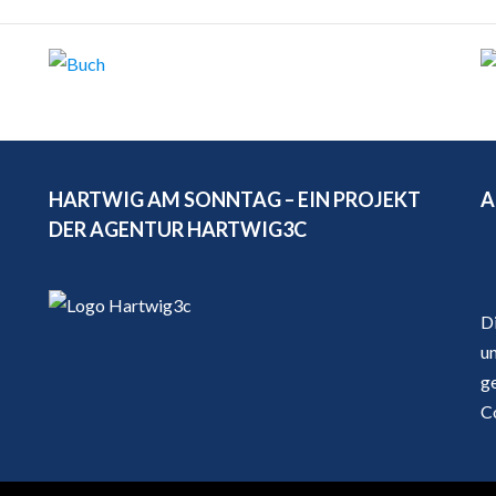
HARTWIG AM SONNTAG – EIN PROJEKT
A
DER AGENTUR HARTWIG3C
D
u
g
C