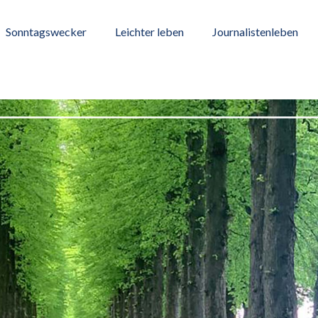
Sonntagswecker
Leichter leben
Journalistenleben