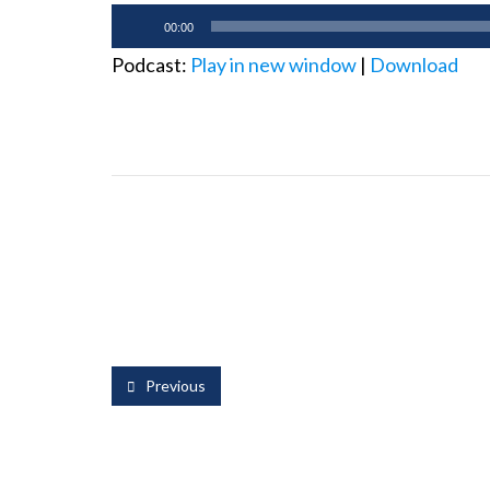
Audio-
00:00
Player
Podcast:
Play in new window
|
Download
Previous