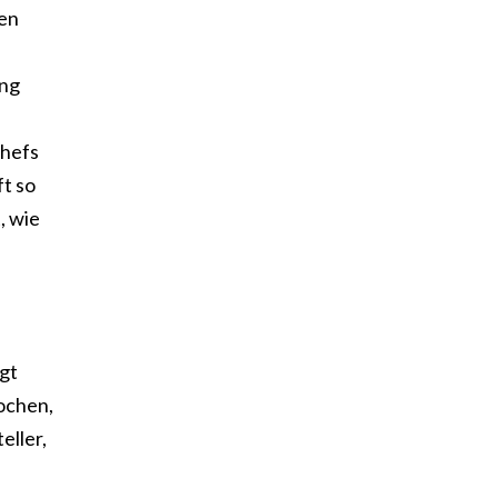
ren
ang
chefs
t so
, wie
ngt
rochen,
eller,