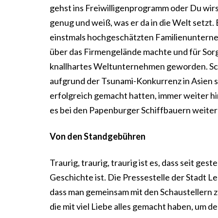
gehst ins Freiwilligenprogramm oder Du wirst
genug und weiß, was er da in die Welt setzt.
einstmals hochgeschätzten Familienuntern
über das Firmengelände machte und für Sorge
knallhartes Weltunternehmen geworden. Sch
aufgrund der Tsunami-Konkurrenz in Asien so
erfolgreich gemacht hatten, immer weiter hi
es bei den Papenburger Schiffbauern weiter
Von den Standgebühren
Traurig, traurig, traurig ist es, dass seit 
Geschichte ist. Die Pressestelle der Stadt 
dass man gemeinsam mit den Schaustellern zu
die mit viel Liebe alles gemacht haben, um d