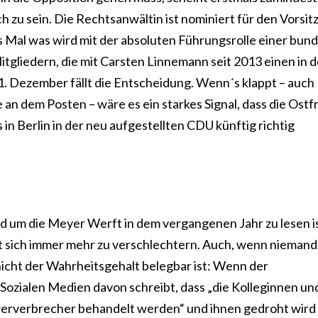
h zu sein. Die Rechtsanwältin ist nominiert für den Vorsit
 Mal was wird mit der absoluten Führungsrolle einer bun
tgliedern, die mit Carsten Linnemann seit 2013 einen in 
1. Dezember fällt die Entscheidung. Wenn´s klappt – auch
 dem Posten – wäre es ein starkes Signal, dass die Ostfr
in Berlin in der neu aufgestellten CDU künftig richtig
d um die Meyer Werft in dem vergangenen Jahr zu lesen i
 sich immer mehr zu verschlechtern. Auch, wenn niemand
icht der Wahrheitsgehalt belegbar ist: Wenn der
 Sozialen Medien davon schreibt, dass „die Kolleginnen un
werverbrecher behandelt werden“ und ihnen gedroht wird