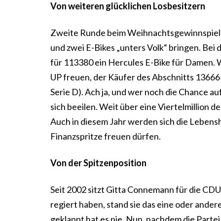
Von weiteren glücklichen Losbesitzern
Zweite Runde beim Weihnachtsgewinnspiel in
und zwei E-Bikes „unters Volk“ bringen. Bei
für 113380 ein Hercules E-Bike für Damen. 
UP freuen, der Käufer des Abschnitts 13666
Serie D). Ach ja, und wer noch die Chance auf
sich beeilen. Weit über eine Viertelmillion d
Auch in diesem Jahr werden sich die Lebensh
Finanzspritze freuen dürfen.
Von der Spitzenposition
Seit 2002 sitzt Gitta Connemann für die CDU
regiert haben, stand sie das eine oder andere
geklappt hat es nie. Nun, nachdem die Partei