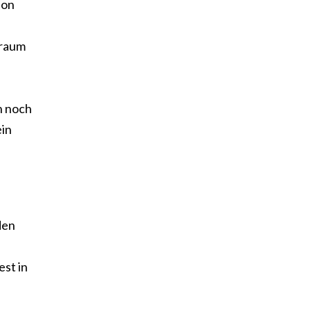
ion
traum
h noch
ein
den
st in