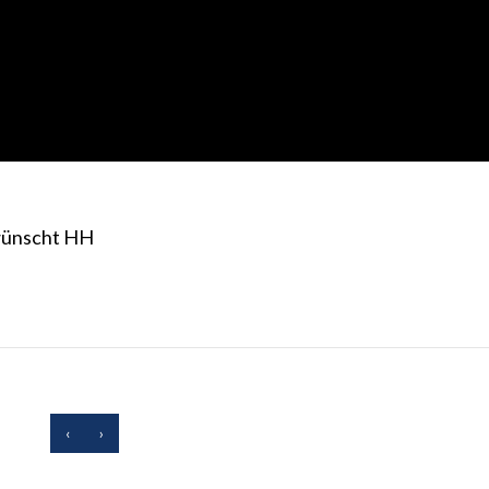
 wünscht HH
‹
›