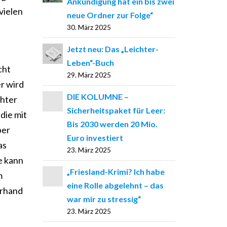
Ankündigung hat ein bis zwei
vielen
neue Ordner zur Folge“
30. März 2025
Jetzt neu: Das „Leichter-
Leben“-Buch
cht
29. März 2025
r wird
DIE KOLUMNE –
chter
Sicherheitspaket für Leer:
die mit
Bis 2030 werden 20 Mio.
ber
Euro investiert
as
23. März 2025
e kann
„Friesland-Krimi? Ich habe
m
eine Rolle abgelehnt – das
erhand
war mir zu stressig“
23. März 2025