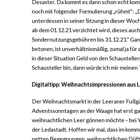
Desaster. Da kommt es dann schon echt komis
noch mit folgender Formulierung „rühmt“: „
unterdessen in seiner Sitzung in dieser Wo
ab dem 01.12.21 verzichtet wird, dieses auc
Sondernutzungsgebühren bis 31.12.21.“ Ganz 
betonen, ist unverhältnismäßig, zumal ja für
in dieser Situation Geld von den Schaustellern
Schausteller bin, dann würde ich mir meinen
Digitaltipp: Weihnachtsimpressionen aus 
Der Weihnachtsmarkt in der Leeraner Fußgän
Adventssonntagen an der Waage hat erst gar 
weihnachtlichen Leer gönnen möchte – bei Yo
der Ledastadt. Hoffen wir mal, dass im komme
netten Begegnungen, weihnachtlichen Düft