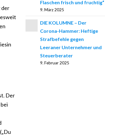
Flaschen frisch und fruchtig“
z der
9. März 2025
desweit
DIE KOLUMNE – Der
den
Corona-Hammer: Heftige
Strafbefehle gegen
iesin
Leeraner Unternehmer und
Steuerberater
9. Februar 2025
st. Der
 bei
d
 („Du