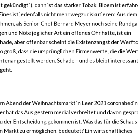
 gekündigt“), dann ist das starker Tobak. Bloem ist erfah
 Eines ist jedenfalls nicht mehr wegzudiskutieren: Aus dem
ehmen, als Senior-Chef Bernard Meyer noch seine Rundg
n und Nöte jeglicher Art ein offenes Ohr hatte, ist ein
ade, aber offenbar scheint die Existenzangst der Werft
 groß, dass die ursprünglichen Firmenwerte, die die Werf
ntenangestellt werden. Schade – und es bleibt interessant
geht.
gestern Abend der Weihnachtsmarkt in Leer 2021 coronabedi
Leer hat das Aus gestern medial verbreitet und davon gesp
 der Entscheidung gekommen ist. Was das für die Schaust
en Markt zu ermöglichen, bedeutet? Ein wirtschaftliches