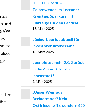
DIE KOLUMNE –
Zeitenwende im Leeraner
utos
Kreistag: Sparkurs mit
Ohrfeige für den Landrat
go und
16. März 2025
ine VW
des
Lüning: Leer ist aktuell für
sollte
Investoren interessant
16. März 2025
 also:
ige
Leer bietet mehr 2.0: Zurück
in die Zukunft für die
Innenstadt?
9. März 2025
„Unser Wein aus
kraten
Breinermoor? Kein
ihe –
Ostfriesenwitz, sondern 600