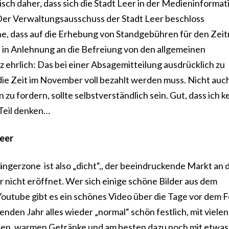
ch daher, dass sich die Stadt Leer in der Medieninformat
Der Verwaltungsausschuss der Stadt Leer beschloss
che, dass auf die Erhebung von Standgebühren für den Zei
h in Anlehnung an die Befreiung von den allgemeinen
ehrlich: Das bei einer Absagemitteilung ausdrücklich zu
 die Zeit im November voll bezahlt werden muss. Nicht auc
 zu fordern, sollte selbstverständlich sein. Gut, dass ich k
 Teil denken…
Leer
gerzone ist also „dicht“,, der beeindruckende Markt an 
nicht eröffnet. Wer sich einige schöne Bilder aus dem
utube gibt es ein schönes Video über die Tage vor dem Fe
nden Jahr alles wieder „normal“ schön festlich, mit vielen
en, warmen Getränke und am besten dazu noch mit etwas