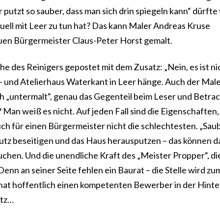
utzt so sauber, dass man sich drin spiegeln kann“ dürfte 
uell mit Leer zu tun hat? Das kann Maler Andreas Kruse
uen Bürgermeister Claus-Peter Horst gemalt.
he des Reinigers gepostet mit dem Zusatz: „Nein, es ist ni
- und Atelierhaus Waterkant in Leer hänge. Auch der Male
ch „untermalt“, genau das Gegenteil beim Leser und Betra
Man weiß es nicht. Auf jeden Fall sind die Eigenschaften, 
h für einen Bürgermeister nicht die schlechtesten. „Sau
mutz beseitigen und das Haus herausputzen – das können d
chen. Und die unendliche Kraft des „Meister Propper“, di
nn an seiner Seite fehlen ein Baurat – die Stelle wird zu
 hat hoffentlich einen kompetenten Bewerber in der Hint
ltz…