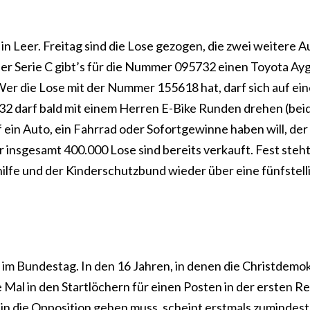
 Leer. Freitag sind die Lose gezogen, die zwei weitere A
 der Serie C gibt’s für die Nummer 095732 einen Toyota Ay
Wer die Lose mit der Nummer 155618 hat, darf sich auf e
32 darf bald mit einem Herren E-Bike Runden drehen (bei
 ein Auto, ein Fahrrad oder Sofortgewinne haben will, der 
er insgesamt 400.000 Lose sind bereits verkauft. Fest steht
ilfe und der Kinderschutzbund wieder über eine fünfstell
 im Bundestag. In den 16 Jahren, in denen die Christdemo
 Mal in den Startlöchern für einen Posten in der ersten Re
 in die Opposition gehen muss, scheint erstmals zumindest