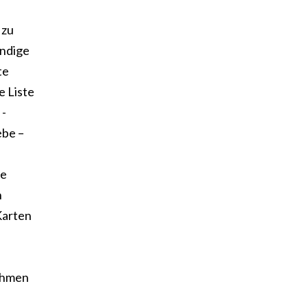
 zu
ändige
te
e Liste
 -
ebe –
re
n
Karten
nahmen