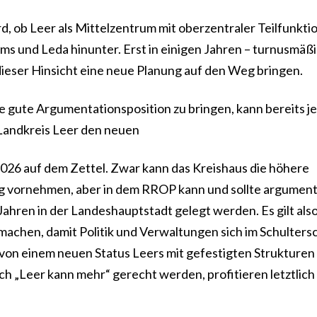
d, ob Leer als Mittelzentrum mit oberzentraler Teilfunkti
 Ems und Leda hinunter. Erst in einigen Jahren – turnusmäß
dieser Hinsicht eine neue Planung auf den Weg bringen.
e gute Argumentationsposition zu bringen, kann bereits je
andkreis Leer den neuen
26 auf dem Zettel. Zwar kann das Kreishaus die höhere
ig vornehmen, aber in dem RROP kann und sollte argument
 Jahren in der Landeshauptstadt gelegt werden. Es gilt also,
machen, damit Politik und Verwaltungen sich im Schulters
von einem neuen Status Leers mit gefestigten Strukturen
 „Leer kann mehr“ gerecht werden, profitieren letztlich 