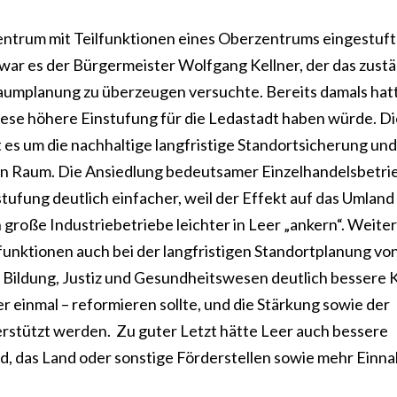
zentrum mit Teilfunktionen eines Oberzentrums eingestuft
 war es der Bürgermeister Wolfgang Kellner, der das zust
aumplanung zu überzeugen versuchte. Bereits damals hat
ese höhere Einstufung für die Ledastadt haben würde. Di
ht es um die nachhaltige langfristige Standortsicherung und
n Raum. Die Ansiedlung bedeutsamer Einzelhandelsbetri
tufung deutlich einfacher, weil der Effekt auf das Umland
 große Industriebetriebe leichter in Leer „ankern“. Weite
lfunktionen auch bei der langfristigen Standortplanung vo
 Bildung, Justiz und Gesundheitswesen deutlich bessere 
 einmal – reformieren sollte, und die Stärkung sowie der
rstützt werden. Zu guter Letzt hätte Leer auch bessere
d, das Land oder sonstige Förderstellen sowie mehr Ein