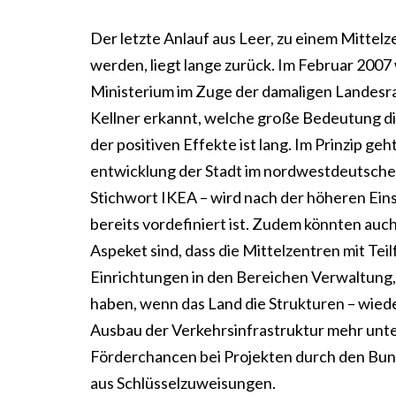
Der letzte Anlauf aus Leer, zu einem Mittel
werden, liegt lange zurück. Im Februar 2007
Ministerium im Zuge der damaligen Landesr
Kellner erkannt, welche große Bedeutung di
der positiven Effekte ist lang. Im Prinzip ge
entwicklung der Stadt im nordwestdeutsche
Stichwort IKEA – wird nach der höheren Eins
bereits vordefiniert ist. Zudem könnten auch
Aspeket sind, dass die Mittelzentren mit Tei
Einrichtungen in den Bereichen Verwaltung,
haben, wenn das Land die Strukturen – wieder
Ausbau der Verkehrsinfrastruktur mehr unte
Förderchancen bei Projekten durch den Bun
aus Schlüsselzuweisungen.