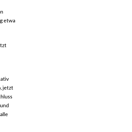
on
ig etwa
tzt
ativ
 jetzt
chluss
 und
alle