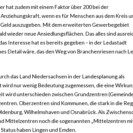
er hat zudem mit einem Faktor über 200 bei der
 Anziehungskraft, wenn es für Menschen aus dem Kreis u
dt Geld auszugeben. Mit dem erweiterten Gewerbegebiet
ld wieder neue Ansiedlungsflächen. Das alles sind ausre
das Interesse hat es bereits gegeben – in der Ledastadt
ines Detail wäre, das den Weg von Branchenriesen nach L
durch das Land Niedersachsen in der Landesplanung als
adt wird nur wenig Bedeutung zugemessen, die eine Wirkun
weit wird unterschieden zwischen Grundzentren (Gemeind
rzentren. Oberzentren sind Kommunen, die stark in die Re
Oldenburg, Wilhelmshaven und Osnabrück. Als Zwischensc
nd Mittelzentren noch die sogenannten „Mittelzentren mi
n Status haben Lingen und Emden.