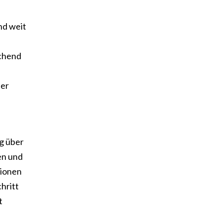
nd weit
ichend
eer
g über
en und
gionen
hritt
t