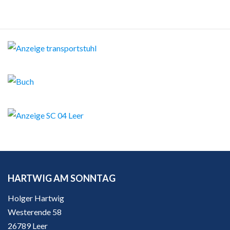
HARTWIG AM SONNTAG
Holger Hartwig
Westerende 58
26789 Leer