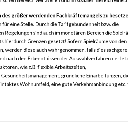
schen Bereich vier Stellen und im sozialen Bereich eine St
iten des größer werdenden Fachkräftemangels zu besetz
 für eine Stelle. Durch die Tarifgebundenheit bzw. die
en Regelungen sind auch im monetären Bereich die Spiel
eits hierdurch Grenzen gesetzt! Sofern Spielräume von den
n, werden diese auch wahrgenommen, falls dies sachgere
nd nach den Erkenntnissen der Auswahlverfahren der let
toren, wie z.B. flexible Arbeitszeiten,
es Gesundheitsmanagement, gründliche Einarbeitungen, di
n intaktes Wohnumfeld, eine gute Verkehrsanbindung etc.