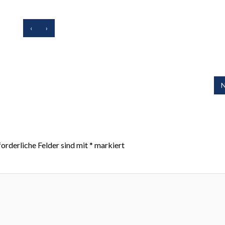
‹
›
N
forderliche Felder sind mit
*
markiert