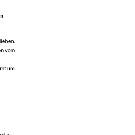
en
lieben.
gen vom
amt um