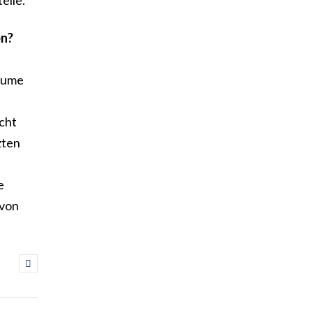
elle.
en?
räume
cht
zten
e
 von