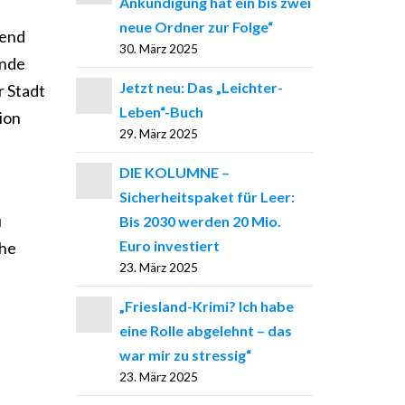
Ankündigung hat ein bis zwei
neue Ordner zur Folge“
hend
30. März 2025
ende
Jetzt neu: Das „Leichter-
r Stadt
Leben“-Buch
ion
29. März 2025
DIE KOLUMNE –
Sicherheitspaket für Leer:
u
Bis 2030 werden 20 Mio.
Euro investiert
che
23. März 2025
n
„Friesland-Krimi? Ich habe
eine Rolle abgelehnt – das
war mir zu stressig“
23. März 2025