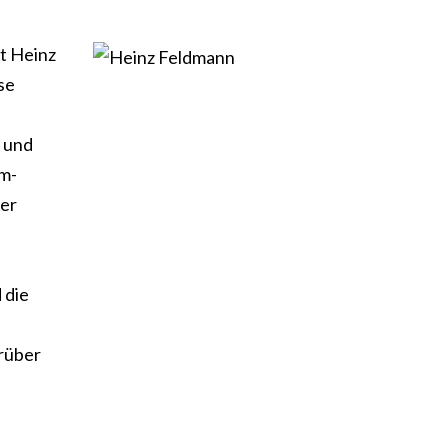
t Heinz
se
- und
om-
der
 die
arüber