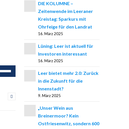
DIE KOLUMNE –
Zeitenwende im Leeraner
Kreistag: Sparkurs mit
Ohrfeige für den Landrat
16. März 2025
Lüning: Leer ist aktuell für
Investoren interessant
16. März 2025
feiltasten
Leer bietet mehr 2.0: Zurück
och/Runter
in die Zukunft für die
enutzen,
Innenstadt?
m
9. März 2025
ie
„Unser Wein aus
autstärke
Breinermoor? Kein
u
Ostfriesenwitz, sondern 600