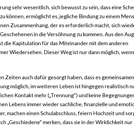
rung sehr wesentlich, sich bewusst zu sein, dass eine Sch
n zu können, ermöglicht es, jegliche Bindung zu einem Me
keinen Zusammenhang, der es erforderlich macht, sich wied
em Geschehenen in die Versöhnung zu kommen. Aus den Aug
 ist die Kapitulation für das Miteinander mit dem anderen
mer Wiedersehen. Dieser Weg ist nur dann möglich, wenn
en Zeiten auch dafür gesorgt haben, dass es gemeinsame
idung möglich, im weiteren Leben ist hingegen realistisch n
rlichen Kontakt mehr („Trennung“) und keine Begegnunge
genen Lebens immer wieder sachliche, finanzielle und emoti
, machen einen Schulabschluss, feiern Hochzeit und sor
ch „Geschiedene“ merken, dass sie in der Wirklichkeit nur