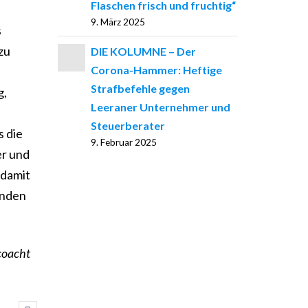
Flaschen frisch und fruchtig“
9. März 2025
s
zu
DIE KOLUMNE – Der
Corona-Hammer: Heftige
Strafbefehle gegen
g,
Leeraner Unternehmer und
Steuerberater
s die
9. Februar 2025
er und
 damit
enden
coacht