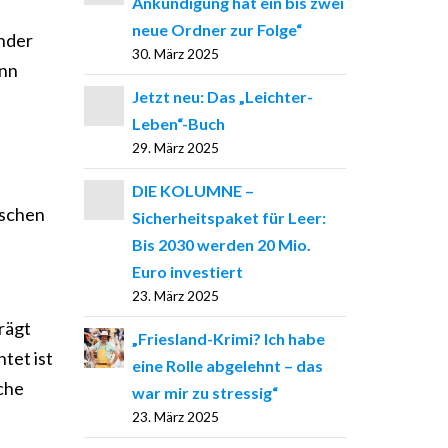
Ankündigung hat ein bis zwei
neue Ordner zur Folge“
ander
30. März 2025
ann
Jetzt neu: Das „Leichter-
d
Leben“-Buch
29. März 2025
DIE KOLUMNE –
nschen
Sicherheitspaket für Leer:
Bis 2030 werden 20 Mio.
Euro investiert
23. März 2025
rägt
„Friesland-Krimi? Ich habe
tet ist
eine Rolle abgelehnt – das
iche
war mir zu stressig“
23. März 2025