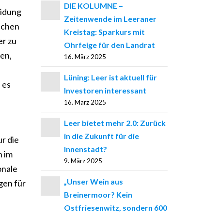
DIE KOLUMNE –
eidung
Zeitenwende im Leeraner
nschen
Kreistag: Sparkurs mit
er zu
Ohrfeige für den Landrat
en,
16. März 2025
Lüning: Leer ist aktuell für
 es
Investoren interessant
16. März 2025
Leer bietet mehr 2.0: Zurück
n
in die Zukunft für die
ur die
Innenstadt?
n im
9. März 2025
onale
„Unser Wein aus
gen für
Breinermoor? Kein
Ostfriesenwitz, sondern 600