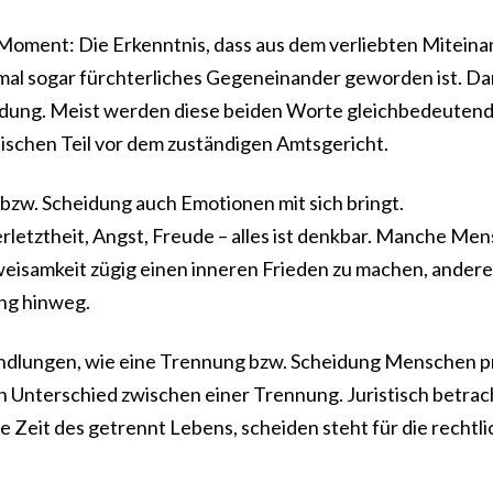
Moment: Die Erkenntnis, dass aus dem verliebten Mitein
al sogar fürchterliches Gegeneinander geworden ist. D
heidung. Meist werden diese beiden Worte gleichbedeuten
tischen Teil vor dem zuständigen Amtsgericht.
 bzw. Scheidung auch Emotionen mit sich bringt.
erletztheit, Angst, Freude – alles ist denkbar. Manche Me
Zweisamkeit zügig einen inneren Frieden zu machen, andere
ng hinweg.
handlungen, wie eine Trennung bzw. Scheidung Menschen p
n Unterschied zwischen einer Trennung. Juristisch betrach
ie Zeit des getrennt Lebens, scheiden steht für die rechtl