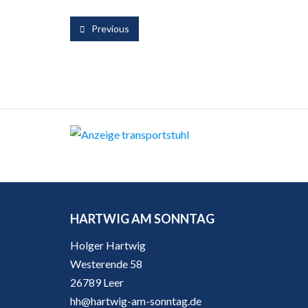
Previous
HARTWIG AM SONNTAG
Holger Hartwig
Westerende 58
26789 Leer
hh@hartwig-am-sonntag.de