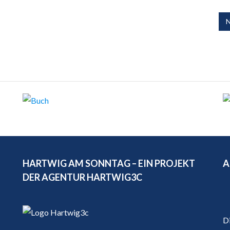
N
HARTWIG AM SONNTAG – EIN PROJEKT
A
DER AGENTUR HARTWIG3C
D