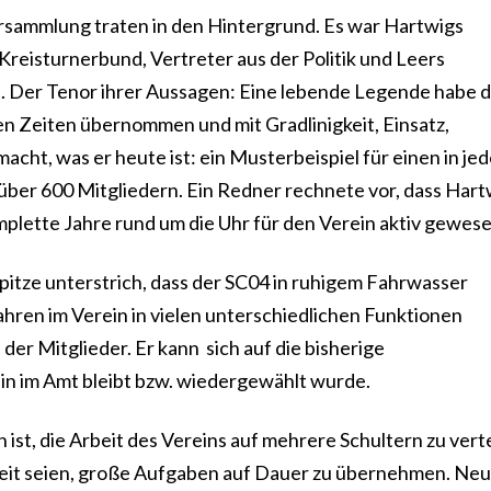
rsammlung traten in den Hintergrund. Es war Hartwigs
Kreisturnerbund, Vertreter aus der Politik und Leers
. Der Tenor ihrer Aussagen: Eine lebende Legende habe 
igen Zeiten übernommen und mit Gradlinigkeit, Einsatz,
ht, was er heute ist: ein Musterbeispiel für einen in jed
über 600 Mitgliedern. Ein Redner rechnete vor, dass Hart
plette Jahre rund um die Uhr für den Verein aktiv gewesen
itze unterstrich, dass der SC04 in ruhigem Fahrwasser
Jahren im Verein in vielen unterschiedlichen Funktionen
der Mitglieder. Er kann sich auf die bisherige
in im Amt bleibt bzw. wiedergewählt wurde.
h ist, die Arbeit des Vereins auf mehrere Schultern zu verte
reit seien, große Aufgaben auf Dauer zu übernehmen. Ne