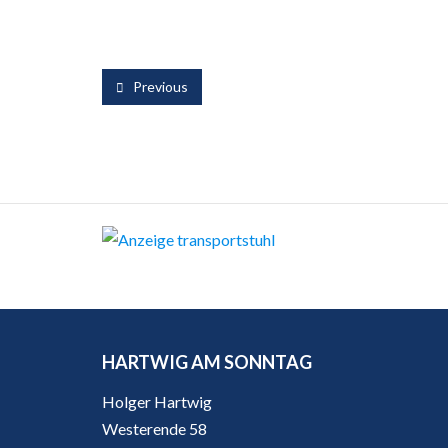
Previous
HARTWIG AM SONNTAG
Holger Hartwig
Westerende 58