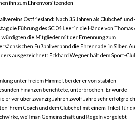
chen ihn zum Ehrenvorsitzenden
llvereins Ostfriesland: Nach 35 Jahren als Clubchef und 
tag die Führung des SC 04 Leer in die Hände von Thomas
 würdigten die Mitglieder mit der Ernennung zum
sächsischen Fußballverband die Ehrennadel in Silber. Au
ders ausgezeichnet: Eckhard Wegner hält dem Sport-Club
ung unter freiem Himmel, bei der er von stabilen
gesunden Finanzen berichtete, unterbrochen. Er wurde
die er vor über zwanzig Jahren zwölf Jahre sehr erfolgreic
kten ihrem Coach und dem Clubchef mit einem Trikot für die
 nachwirke, weil man Gemeinschaft und Regeln vorgelebt