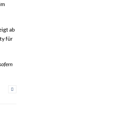
im
eigt ab
ty für
sofern