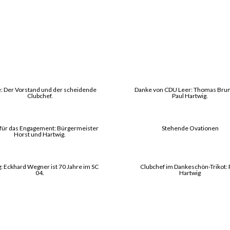
: Der Vorstand und der scheidende
Danke von CDU Leer: Thomas Bru
Clubchef.
Paul Hartwig.
für das Engagement: Bürgermeister
Stehende Ovationen
Horst und Hartwig.
: Eckhard Wegner ist 70 Jahre im SC
Clubchef im Dankeschön-Trikot: 
04.
Hartwig