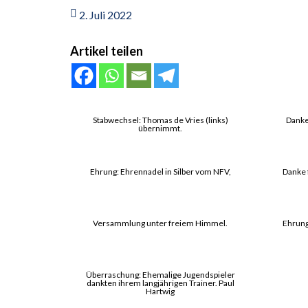
2. Juli 2022
Artikel teilen
Stabwechsel: Thomas de Vries (links)
Danke
übernimmt.
Ehrung: Ehrennadel in Silber vom NFV,
Danke 
Versammlung unter freiem Himmel.
Ehrung
Überraschung: Ehemalige Jugendspieler
dankten ihrem langjährigen Trainer. Paul
Hartwig