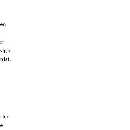
den
er
wig in
 ist.
ilen.
ue