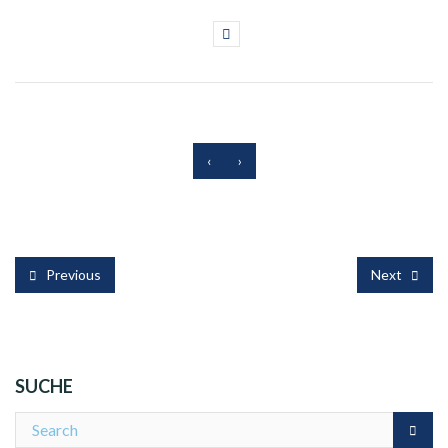
‹
›
Previous
Next
SUCHE